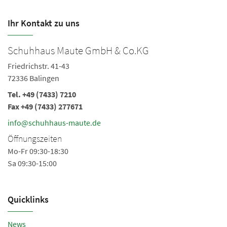
Ihr Kontakt zu uns
Schuhhaus Maute GmbH & Co.KG
S
Friedrichstr. 41-43
Ki
72336 Balingen
72
Tel.
+49 (7433) 7210
Te
Fax +49 (7433) 277671
Fa
info@schuhhaus-maute.de
i
Öffnungszeiten
Ö
Mo-Fr 09:30-18:30
Mo
Sa 09:30-15:00
Sa
Quicklinks
News