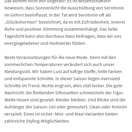
Das kommt nicht von ungefähr: Es ist wissenschaftlich
bewiesen, dass Sonnenlicht die Ausschüttung von Serotonin
im Gehirn beeinflusst. In der Tat wird Serotonin oft als
„Glückshormon“ bezeichnet, da es mit Zufriedenheit, innerer
Ruhe und positiver Stimmung zusammenhängt. Das helle
Tageslicht kann also durchaus dazu beitragen, dass wir uns
energiegeladener und motivierter fühlen.
Beste Voraussetzungen für die neue Mode. Denn mit den
sommerlichen Temperaturen verändert sich auch unser
Kleidungsstil. Wir haben Lust auf luftige Stoffe, helle Farben
und entspannte Schnitte. In dieser Saison liegen oversized
Schnitte im Trend. Nichts engt ein, alles sitzt locker. Die gute
Nachricht: die fließenden Silhouetten schmeicheln der Figur.
Weite Hosen sind gesetzt. Kleider bleiben. Und Röcke sind die
Aufsteiger der Saison: Uni oder gemustert. Clean oder feminin
verspielt. Eines ist sicher: Mini- und Maxi-Varianten bieten
zahlreiche Styling-Möglichkeiten.