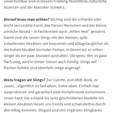
unverzichtbar sind in diesem Frühling Pastelltöne, natürliche
Nuancen und der Klassiker Schwarz.
Worauf muss man achten?
Wichtig sind die schlanke oder
leicht verrundete Form, das Fersen-Riemchen und der kleine,
zierliche Absatz – in Fachkreisen auch „Kitten Heel“ genannt.
Damit sind die neuen Slings mit den kleinen, spitz
zulaufenden Absätzen viel bequemer und alltagstauglicher als
die hohen Absätze normaler Pumps, in denen wir es selten
länger als ein paar Stunden aushalten. Übrigens: Wer es ganz
flach mag, wird in dieser Saison auch fündig: Slings auf
flachen Sohlen sind ebenfalls mega angesagt.
Wozu tragen wir Slings?
Zur Culotte, zum Midi-Rock, zu
Jeans... eigentlich zu fast allem. Siehe oben. Einfach mal
ausprobieren und garantiert viele Komplimente einheimsen...
Unser Fazit: Die schlank bis spitz geschnittenen Modelle mit
kleinen Absätzen lassen uns trendy und schwindelfrei durch
den Alltag kommen. Elegant und chic ergänzen Slingbacks