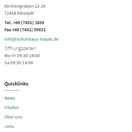
Kirchengraben 22-26
Fr
72458 Albstadt
72
Tel.
+49 (7431) 2839
Te
Fax +49 (7431) 55621
Fa
info@schuhhaus-maute.de
i
Öffnungszeiten
Ö
Mo-Fr 09:30-18:00
Mo
Sa 09:30-14:00
Sa
Quicklinks
News
Filialen
Über uns
Jobs